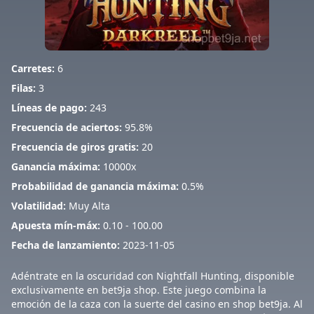
Carretes:
6
Filas:
3
Líneas de pago:
243
Frecuencia de aciertos:
95.8%
Frecuencia de giros gratis:
20
Ganancia máxima:
10000x
Probabilidad de ganancia máxima:
0.5%
Volatilidad:
Muy Alta
Apuesta mín-máx:
0.10 - 100.00
Fecha de lanzamiento:
2023-11-05
Adéntrate en la oscuridad con Nightfall Hunting, disponible
exclusivamente en bet9ja shop. Este juego combina la
emoción de la caza con la suerte del casino en shop bet9ja. Al