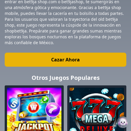
entrar en bet9ja shop.com o bet9jashop, te sumergirás en
una atmósfera gótica y emocionante. Gracias a bet9ja shop
mobile, puedes llevar la cacería en tu bolsillo a todas partes.
Para los usuarios que valoran la trayectoria del old bet9ja
shop, este juego representa la cúspide de la innovación en
shopbet9ja. Prepárate para ganar grandes sumas mientras
exploras los bosques nocturnos en la plataforma de juegos
más confiable de México.
Cazar Ahora
Otros Juegos Populares