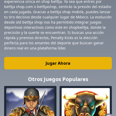
experiencia única en shop bet9ja. Ya sea que entres por
bet9ja shop.com o bet9jashop, sentirás la presión del estadio
en cada jugada. Gracias a bet9ja shop mobile, puedes lanzar
tu tiro decisivo desde cualquier lugar de México. La evolución
desde old bet9ja shop nos ha permitido integrar juegos
deportivos interactivos como este en shopbet9ja, donde la
precisión y la suerte se encuentran. Si buscas una acción
rápida y premios directos, Penalty Kicks es la elección
perfecta para los amantes del deporte que buscan ganar
dinero real en una plataforma líder.
Jugar Ahora
Otros Juegos Populares